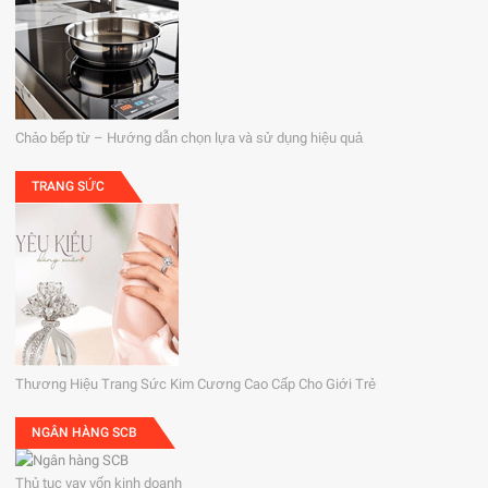
Chảo bếp từ – Hướng dẫn chọn lựa và sử dụng hiệu quả
TRANG SỨC
Thương Hiệu Trang Sức Kim Cương Cao Cấp Cho Giới Trẻ
NGÂN HÀNG SCB
Thủ tục vay vốn kinh doanh