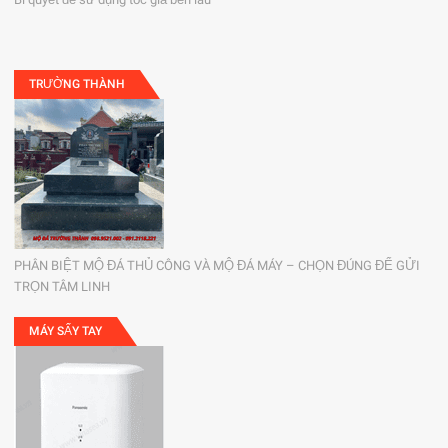
TRƯỜNG THÀNH
PHÂN BIỆT MỘ ĐÁ THỦ CÔNG VÀ MỘ ĐÁ MÁY – CHỌN ĐÚNG ĐỂ GỬI
TRỌN TÂM LINH
MÁY SẤY TAY