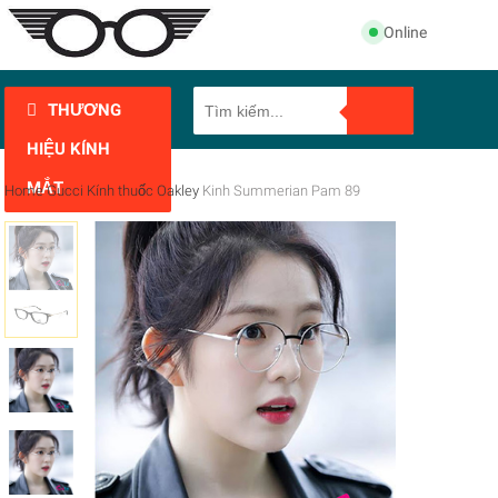
Online
THƯƠNG
HIỆU KÍNH
MẮT
Home
Gucci
Kính thuốc
Oakley
Kinh Summerian Pam 89