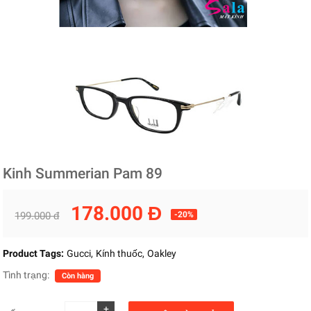
Kinh Summerian Pam 89
178.000 Đ
199.000 đ
-20%
Product Tags:
Gucci
Kính thuốc
Oakley
Tình trạng:
Còn hàng
+