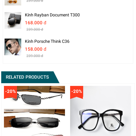
239.000 đ
Kính Rayban Document T300
168.000 đ
239.000 đ
Kính Porsche Think C36
158.000 đ
239.000 đ
RELATED PRODUCTS
-20%
-20%