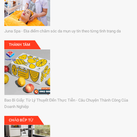
Juna Spa - Địa điểm chăm sóc da mụn uy tín theo từng tình trạng da
THÀNH TÂM
Bao Bì Giấy: Từ Lý Thuyết Đến Thực Tiễn - Câu Chuyện Thành Công Của
Doanh Nghiệp
CHẢO BẾP TỪ