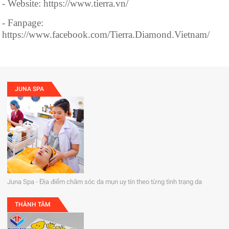
- Website: https://www.tierra.vn/
- Fanpage:
https://www.facebook.com/Tierra.Diamond.Vietnam/
JUNA SPA
Juna Spa - Địa điểm chăm sóc da mụn uy tín theo từng tình trạng da
THÀNH TÂM