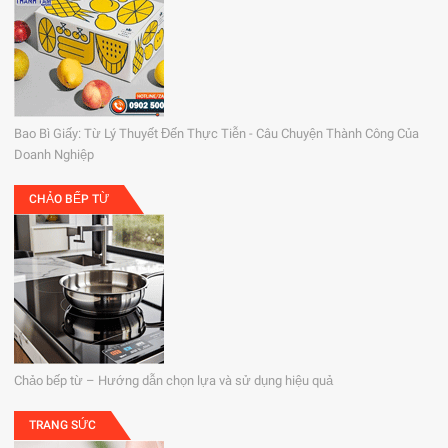
Bao Bì Giấy: Từ Lý Thuyết Đến Thực Tiễn - Câu Chuyện Thành Công Của
Doanh Nghiệp
CHẢO BẾP TỪ
Chảo bếp từ – Hướng dẫn chọn lựa và sử dụng hiệu quả
TRANG SỨC