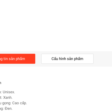
g tin sản phẩm
Cấu hình sản phẩm
m
h: Unisex.
t: Xanh.
ệu gọng: Cao cấp.
ng: Đen.