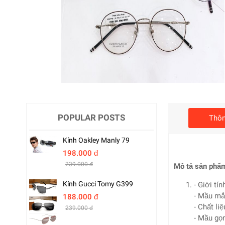
POPULAR POSTS
Thôn
Kính Oakley Manly 79
198.000 đ
239.000 đ
Mô tả sản phẩ
Kính Gucci Tomy G399
- Giới tín
- Mầu mắ
188.000 đ
- Chất li
239.000 đ
- Mầu gọ