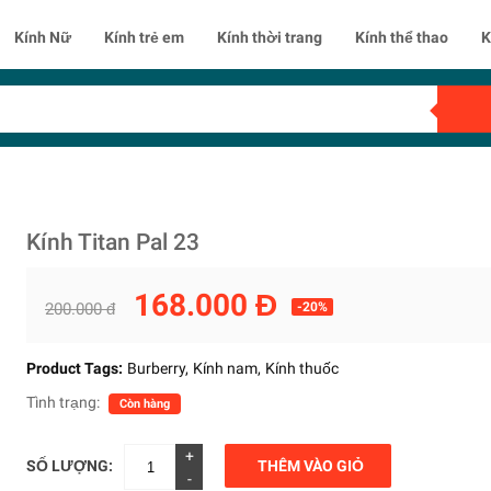
Kính Nữ
Kính trẻ em
Kính thời trang
Kính thể thao
K
Kính Titan Pal 23
168.000 Đ
200.000 đ
-20%
Product Tags:
Burberry
Kính nam
Kính thuốc
Tình trạng:
Còn hàng
+
SỐ LƯỢNG:
THÊM VÀO GIỎ
-