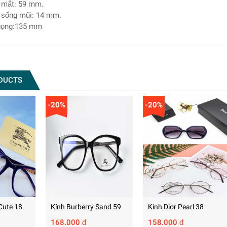
g mắt: 59 mm.
g sống mũi: 14 mm.
 gọng:135 mm
DUCTS
-20%
-20%
Cute 18
Kính Burberry Sand 59
Kính Dior Pearl 38
168.000 đ
158.000 đ