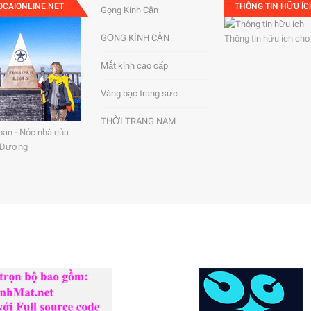
OCAIONLINE.NET
THÔNG TIN HỮU ÍC
Gọng Kính Cận
GỌNG KÍNH CẬN
Thông tin hữu ích cho
Mắt kính cao cấp
Vàng bạc trang sức
THỜI TRANG NAM
pan - Nóc nhà của
 Dương