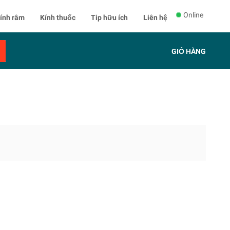
Online
ính râm
Kính thuốc
Tip hữu ích
Liên hệ
GIỎ HÀNG