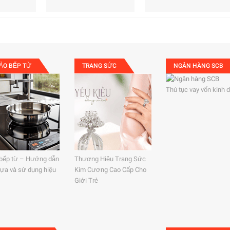
ẢO BẾP TỪ
TRANG SỨC
NGÂN HÀNG SCB
Thủ tục vay vốn kinh 
bếp từ – Hướng dẫn
Thương Hiệu Trang Sức
lựa và sử dụng hiệu
Kim Cương Cao Cấp Cho
Giới Trẻ