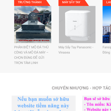
TRƯỜNG THÀNH
MÁY SẤY TAY
LA
PHÂN BIỆT MỘ ĐÁ THỦ
Máy Sấy Tay Panasonic -
Fansi
CÔNG VÀ MỘ ĐÁ MÁY –
Vinasea
Đông
CHỌN ĐÚNG ĐỂ GỬI
TRỌN TÂM LINH
CHUYỂN NHƯỢNG - HỢP TÁC