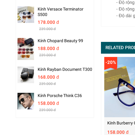
- Độ rộn
- Độ rộn
Kính Versace Terminator
S500
- Độ dài
178.000 đ
239.000 đ
Kính Chopard Beauty 99
RELATED PRO
188.000 đ
239.000 đ
-20%
Kính Rayban Document T300
168.000 đ
239.000 đ
Kính Porsche Think C36
158.000 đ
239.000 đ
Kính Burberry 
158.000 đ